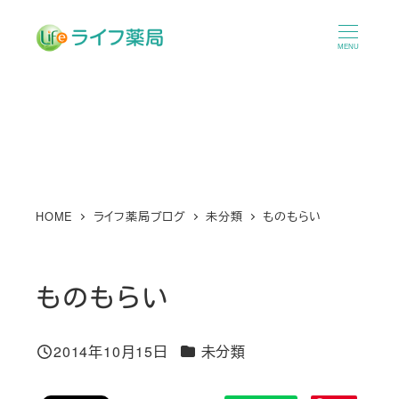
メ
イ
MENU
ン
コ
ン
テ
ン
ツ
へ
HOME
ライフ薬局ブログ
未分類
ものもらい
移
動
ものもらい
カテゴリー
2014年10月15日
未分類
投稿日