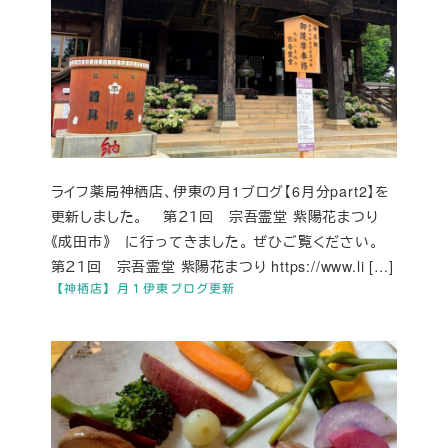
ライフ薬局神栖店、伊東の月1ブログ【6月分part2】を
更新しました。 第２１回 宗吾霊堂 紫陽花まつり
《成田市》 に行ってきました。 ぜひご覧ください。
第２１回 宗吾霊堂 紫陽花まつり https://www.li […]
【神栖店】月１伊東ブログ更新