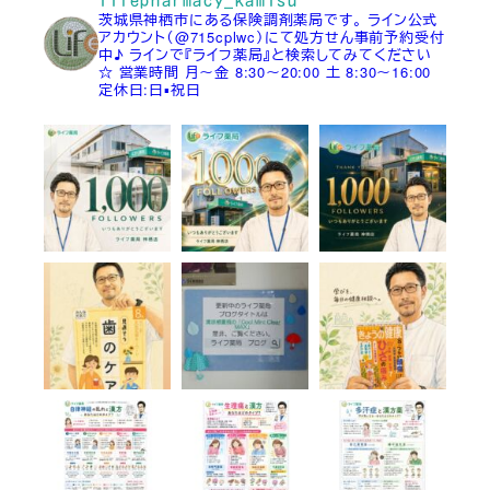
茨城県神栖市にある保険調剤薬局です。
ライン公式
アカウント（@715cplwc）にて処方せん事前予約受付
中♪
ラインで『ライフ薬局』と検索してみてください
☆
営業時間
月～金 8:30～20:00
土 8:30～16:00
定休日:日▪祝日