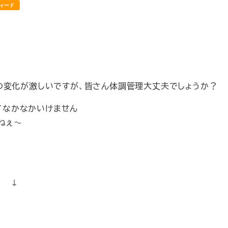
ィード
温の変化が激しいですが、皆さん体調管理大丈夫でしょうか？
てなかなかいけません
すねぇ～
 ↓