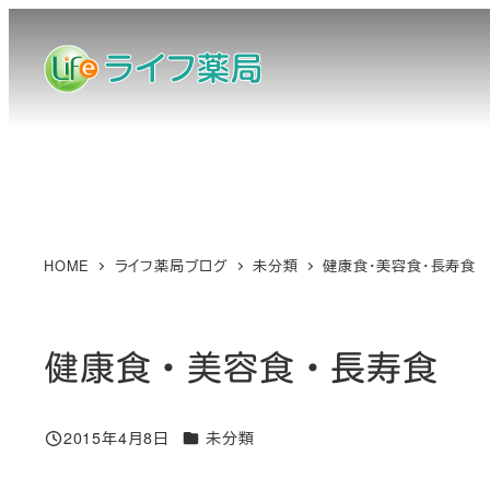
メ
イ
ン
コ
ン
テ
ン
ツ
へ
HOME
ライフ薬局ブログ
未分類
健康食・美容食・長寿食
移
動
健康食・美容食・長寿食
カテゴリー
2015年4月8日
未分類
投稿日