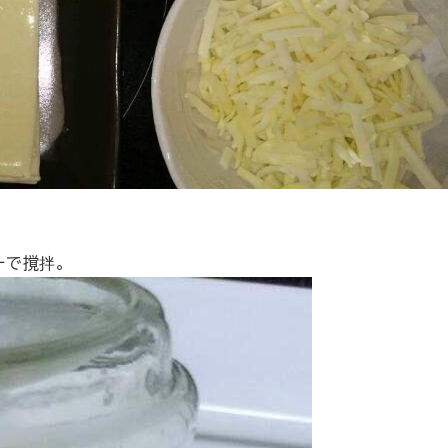
ーで撹拌。