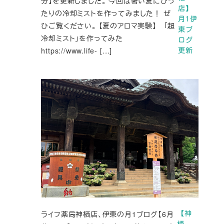
分】を更新しました。 今回は暑い夏にぴっ
店】
たりの冷却ミストを作ってみました！ ぜ
月1伊
ひご覧ください。 【夏のアロマ実験】 「超
東ブ
冷却ミスト」を作ってみた
ログ
https://www.life- […]
更新
ライフ薬局神栖店、伊東の月1ブログ【6月
【神
栖