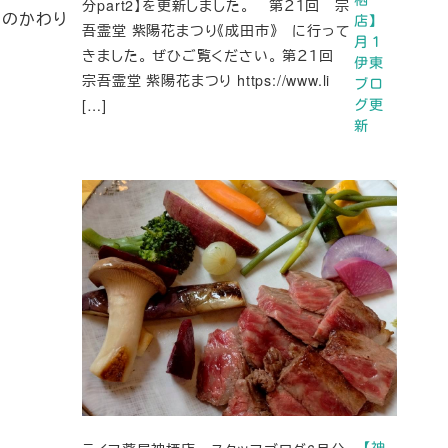
分part2】を更新しました。 第２１回 宗
のかわり
店】
吾霊堂 紫陽花まつり《成田市》 に行って
月１
きました。 ぜひご覧ください。 第２１回
伊東
宗吾霊堂 紫陽花まつり https://www.li
ブロ
[…]
グ更
新
【神