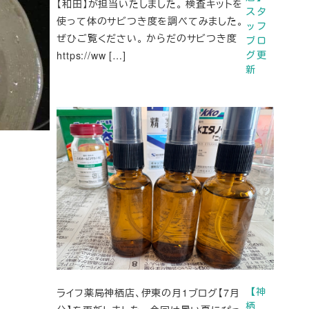
【和田】が担当いたしました。 検査キットを
スタ
使って体のサビつき度を調べてみました。
ッフ
ぜひご覧ください。 からだのサビつき度
ブロ
https://ww […]
グ更
新
ライフ薬局神栖店、伊東の月1ブログ【7月
【神
栖