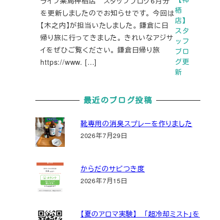
ライフ薬局神栖店 スタッフブログ6月分
栖
を更新しましたのでお知らせです。 今回は
店】
【木之内】が担当いたしました。 鎌倉に日
スタ
帰り旅に行ってきました。 きれいなアジサ
ッフ
イをぜひご覧ください。 鎌倉日帰り旅
ブロ
https://www. […]
グ更
新
最近のブログ投稿
靴専用の消臭スプレーを作りました
2026年7月29日
からだのサビつき度
2026年7月15日
【夏のアロマ実験】 「超冷却ミスト」を