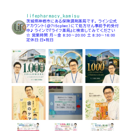
lifepharmacy_kamisu
茨城県神栖市にある保険調剤薬局です。
ライン公式
アカウント（@715cplwc）にて処方せん事前予約受付
中♪
ラインで『ライフ薬局』と検索してみてください
☆
営業時間
月～金 8:30～20:00
土 8:30～16:00
定休日:日▪祝日