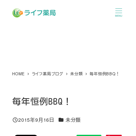
メ
イ
MENU
ン
コ
ン
テ
ン
ツ
へ
HOME
ライフ薬局ブログ
未分類
毎年恒例BBQ！
移
動
毎年恒例BBQ！
カテゴリー
2015年9月16日
未分類
投稿日