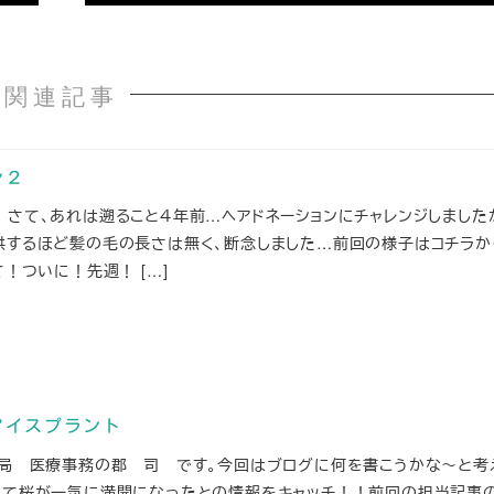
関連記事
ン２
 さて、あれは遡ること４年前…ヘアドネーションにチャレンジしました
供するほど髪の毛の長さは無く、断念しました…前回の様子はコチラか
て！ついに！先週！ […]
アイスプラント
薬局 医療事務の郡 司 です。今回はブログに何を書こうかな～と考
って桜が一気に満開になったとの情報をキャッチ！！前回の担当記事