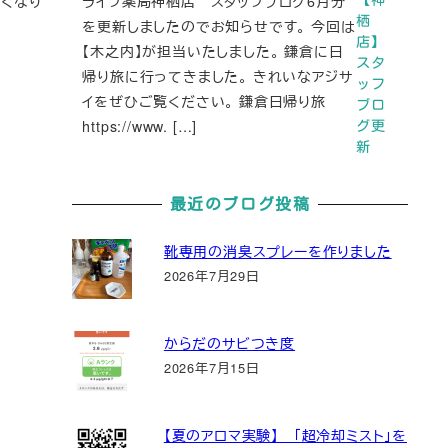
高くなり
ライフ薬局神栖店 スタッフブログ6月分
栖
を更新しましたのでお知らせです。 今回は
店】
【木之内】が担当いたしました。 鎌倉に日
スタ
帰り旅に行ってきました。 きれいなアジサ
ッフ
イをぜひご覧ください。 鎌倉日帰り旅
ブロ
https://www. […]
グ更
新
最近のブログ投稿
靴専用の消臭スプレーを作りました
2026年7月29日
からだのサビつき度
2026年7月15日
【夏のアロマ実験】 「超冷却ミスト」を