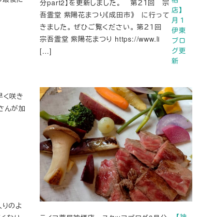
分part2】を更新しました。 第２１回 宗
店】
吾霊堂 紫陽花まつり《成田市》 に行って
月１
きました。 ぜひご覧ください。 第２１回
伊東
宗吾霊堂 紫陽花まつり https://www.li
ブロ
[…]
グ更
新
早く咲き
さんが加
入りのよ
【神