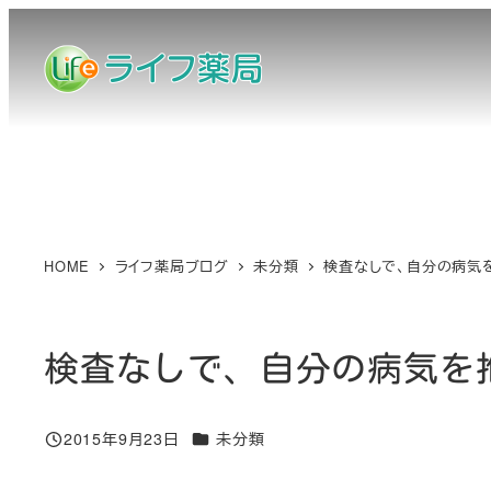
メ
イ
ン
コ
ン
テ
ン
ツ
へ
HOME
ライフ薬局ブログ
未分類
検査なしで、自分の病気
移
動
検査なしで、自分の病気を
カテゴリー
2015年9月23日
未分類
投稿日