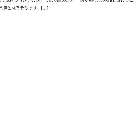
期、気をつけたいのがやっぱり菌のこと！ 雨が続くこの時期、湿度が
境となるそうです。 […]