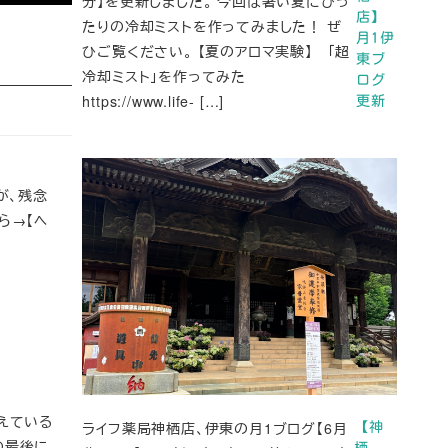
分】を更新しました。 今回は暑い夏にぴっ
店】
たりの冷却ミストを作ってみました！ ぜ
月1伊
ひご覧ください。 【夏のアロマ実験】 「超
東ブ
冷却ミスト」を作ってみた
ログ
https://www.life- […]
更新
が、残念
ら→【ヘ
えている
ライフ薬局神栖店、伊東の月1ブログ【6月
【神
の最後に
栖