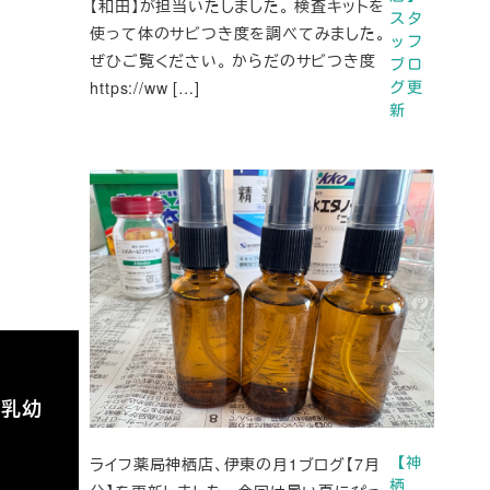
【和田】が担当いたしました。 検査キットを
スタ
使って体のサビつき度を調べてみました。
ッフ
ぜひご覧ください。 からだのサビつき度
ブロ
https://ww […]
グ更
新
（乳幼
ライフ薬局神栖店、伊東の月1ブログ【7月
【神
栖