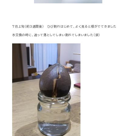
７月上旬（約３週間後） ひび割れはじめて、よく見ると根がでてきました
水交換の時に、過って落としてしまい割れてしまいました（涙）