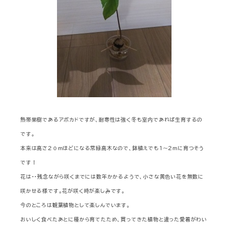
熱帯果樹であるアボカドですが、耐寒性は強く冬も室内であれば生育するの
です。
本来は高さ２０ｍほどになる常緑高木なので、鉢植えでも１～２ｍに育つそう
です！
花は・・残念ながら咲くまでには数年かかるようで、小さな黄色い花を無数に
咲かせる様です。花が咲く時が楽しみです。
今のところは観葉植物として楽しんでいます。
おいしく食べたあとに種から育てたため、買ってきた植物と違った愛着がわい