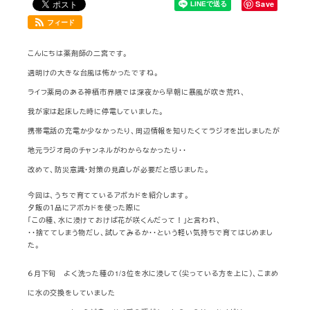
Save
フィード
こんにちは薬剤師の二宮です。
週明けの大きな台風は怖かったですね。
ライフ薬局のある神栖市界隈では深夜から早朝に暴風が吹き荒れ、
我が家は起床した時に停電していました。
携帯電話の充電か少なかったり、周辺情報を知りたくてラジオを出しましたが
地元ラジオ局のチャンネルがわからなかったり・・
改めて、防災意識・対策の見直しが必要だと感じました。
今回は、うちで育てているアボカドを紹介します。
夕飯の１品にアボカドを使った際に
「この種、水に浸けておけば花が咲くんだって！」と言われ、
・・捨ててしまう物だし、試してみるか・・という軽い気持ちで育てはじめまし
た。
６月下旬 よく洗った種の1/3位を水に浸して（尖っている方を上に）、こまめ
に水の交換をしていました