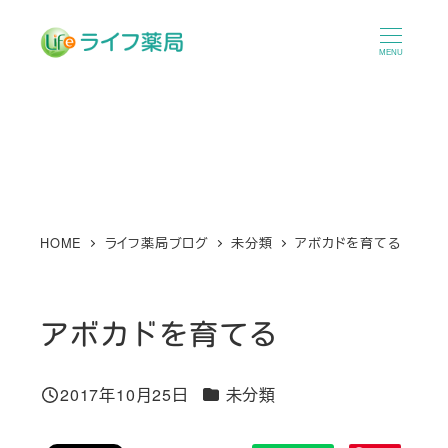
メ
イ
MENU
ン
コ
ン
テ
ン
ツ
へ
HOME
ライフ薬局ブログ
未分類
アボカドを育てる
移
動
アボカドを育てる
カテゴリー
2017年10月25日
未分類
投稿日