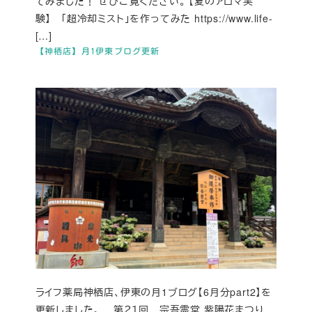
てみました！ ぜひご覧ください。 【夏のアロマ実
験】 「超冷却ミスト」を作ってみた https://www.life-
[…]
【神栖店】月1伊東ブログ更新
ライフ薬局神栖店、伊東の月1ブログ【6月分part2】を
更新しました。 第２１回 宗吾霊堂 紫陽花まつり