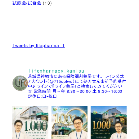
試飲会/試食会
(13)
Tweets by lifepharma_1
lifepharmacy_kamisu
茨城県神栖市にある保険調剤薬局です。
ライン公式
アカウント（@715cplwc）にて処方せん事前予約受付
中♪
ラインで『ライフ薬局』と検索してみてください
☆
営業時間
月～金 8:30～20:00
土 8:30～16:00
定休日:日▪祝日