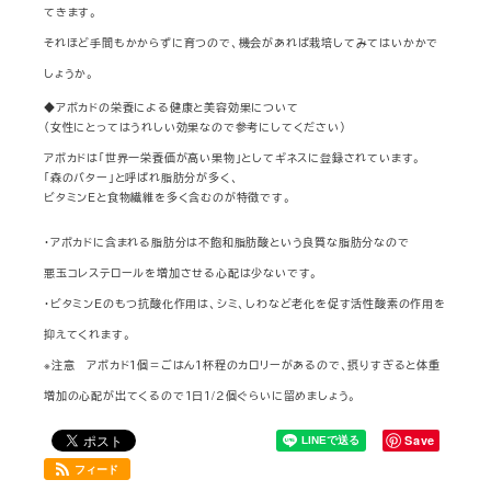
てきます。
それほど手間もかからずに育つので、機会があれば栽培してみてはいかかで
しょうか。
◆アボカドの栄養による健康と美容効果について
（女性にとってはうれしい効果なので参考にしてください）
アボカドは「世界一栄養価が高い果物」としてギネスに登録されています。
「森のバター」と呼ばれ脂肪分が多く、
ビタミンＥと食物繊維を多く含むのが特徴です。
・アボカドに含まれる脂肪分は不飽和脂肪酸という良質な脂肪分なので
悪玉コレステロールを増加させる心配は少ないです。
・ビタミンＥのもつ抗酸化作用は、シミ、しわなど老化を促す活性酸素の作用を
抑えてくれます。
※注意 アボカド１個＝ごはん１杯程のカロリーがあるので、摂りすぎると体重
増加の心配が出てくるので１日１/２個ぐらいに留めましょう。
Save
フィード