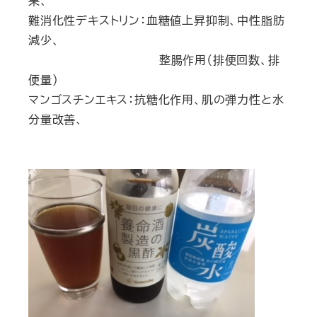
果、
難消化性デキストリン：血糖値上昇抑制、中性脂肪
減少、
整腸作用（排便回数、排
便量）
マンゴスチンエキス：抗糖化作用、肌の弾力性と水
分量改善、