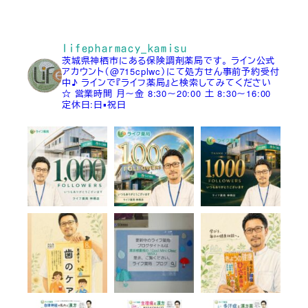
lifepharmacy_kamisu
茨城県神栖市にある保険調剤薬局です。
ライン公式
アカウント（@715cplwc）にて処方せん事前予約受付
中♪
ラインで『ライフ薬局』と検索してみてください
☆
営業時間
月～金 8:30～20:00
土 8:30～16:00
定休日:日▪祝日