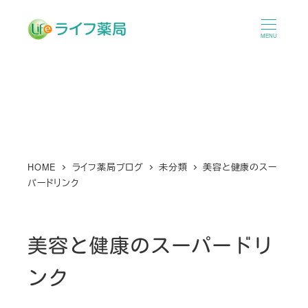
メ
イ
MENU
ン
コ
ン
テ
ン
ツ
へ
HOME
ライフ薬局ブログ
未分類
美容と健康のスー
パードリンク
移
動
美容と健康のスーパードリ
ンク