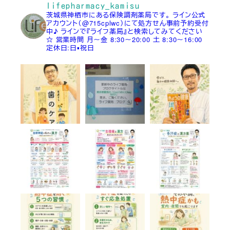
lifepharmacy_kamisu
茨城県神栖市にある保険調剤薬局です。
ライン公式
アカウント（@715cplwc）にて処方せん事前予約受付
中♪
ラインで『ライフ薬局』と検索してみてください
☆
営業時間
月～金 8:30～20:00
土 8:30～16:00
定休日:日▪祝日