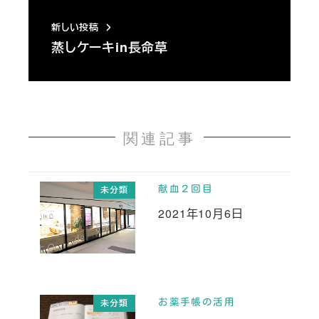
新しい投稿
蒸しケーキin長命草
関連記事
献血２回目
未分類
2021年10月6日
投稿日
お薬手帳の活用
未分類