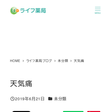
メ
イ
MENU
ン
コ
ン
テ
ン
ツ
へ
HOME
ライフ薬局ブログ
未分類
天気痛
移
動
天気痛
カテゴリー
2019年6月21日
未分類
投稿日