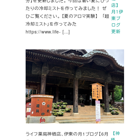
分】を更新しました。 今回は暑い夏にぴっ
店】
たりの冷却ミストを作ってみました！ ぜ
月1伊
ひご覧ください。 【夏のアロマ実験】 「超
東ブ
冷却ミスト」を作ってみた
ログ
https://www.life- […]
更新
ライフ薬局神栖店、伊東の月1ブログ【6月
【神
栖