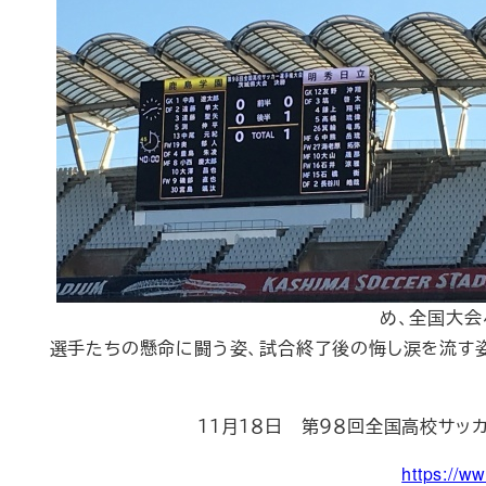
め、全国大会
選手たちの懸命に闘う姿、試合終了後の悔し涙を流す姿
１１月１８日 第９８回全国高校サ
https://w