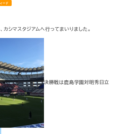
ィード
、カシマスタジアムへ行ってまいりました。
決勝戦は鹿島学園対明秀日立