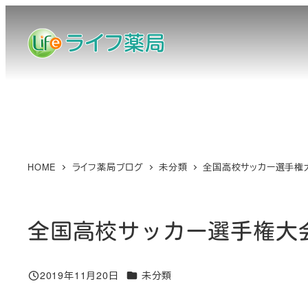
メ
イ
ン
コ
ン
テ
ン
ツ
へ
HOME
ライフ薬局ブログ
未分類
全国高校サッカー選手権
移
動
全国高校サッカー選手権大
カテゴリー
2019年11月20日
未分類
投稿日