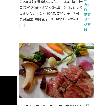
分part2】を更新しました。 第２１回 宗
店】
吾霊堂 紫陽花まつり《成田市》 に行って
月１
きました。 ぜひご覧ください。 第２１回
伊東
宗吾霊堂 紫陽花まつり https://www.li
ブロ
[…]
グ更
新
【神