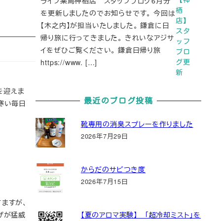
ライフ薬局神栖店 スタッフブログ6月分
栖
を更新しましたのでお知らせです。 今回は
店】
【木之内】が担当いたしました。 鎌倉に日
スタ
帰り旅に行ってきました。 きれいなアジサ
ッフ
イをぜひご覧ください。 鎌倉日帰り旅
ブロ
https://www. […]
グ更
新
を迎えま
最近のブログ投稿
寒い毎日
靴専用の消臭スプレーを作りました
2026年7月29日
からだのサビつき度
2026年7月15日
ますが、
ザが猛威
【夏のアロマ実験】 「超冷却ミスト」を