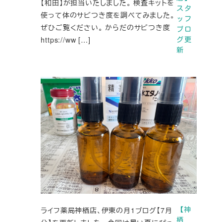
【和田】が担当いたしました。 検査キットを
スタ
使って体のサビつき度を調べてみました。
ッフ
ぜひご覧ください。 からだのサビつき度
ブロ
https://ww […]
グ更
新
ライフ薬局神栖店、伊東の月1ブログ【7月
【神
栖