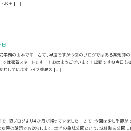
お出 […]
一日
薬局事務の山本です さて、早速ですが今回のブログではある薬剤師の
 では密着スタートです ！おはようございます！出勤ですね今日も
わしていますライフ薬局の […]
ので、初ブログより４か月が経っていました！さて、今回は少し季節が
と鮨屋の話題でお送りします。土浦の亀城公園という、城址跡を公園に