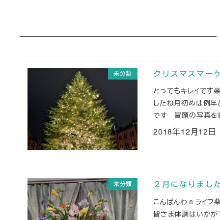
未分類
クリスマスマーケ
とってもキレイです
したね月初めは例年
です 冒頭の写真を紹
2018年12月12日
投稿日
未分類
２月になりまし
こんばんわ☺ライフ
皆さま体調はいかが