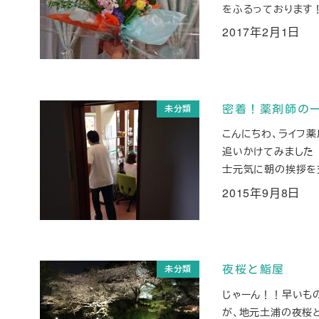
をふるっております！・
2017年2月1日
投稿日
未分類
密着！薬剤師の
こんにちわ、ライフ
追いかけてみました
士元気に朝の挨拶を交
2015年9月8日
投稿日
未分類
夜桜と鮨屋
じゃーん！！早いも
が、地元土浦の夜桜