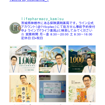
lifepharmacy_kamisu
茨城県神栖市にある保険調剤薬局です。
ライン公式
アカウント（@715cplwc）にて処方せん事前予約受付
中♪
ラインで『ライフ薬局』と検索してみてください
☆
営業時間
月～金 8:30～20:00
土 8:30～16:00
定休日:日▪祝日