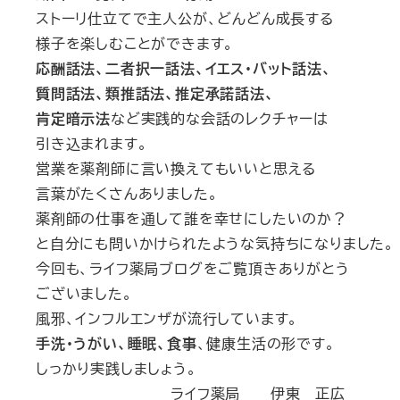
ストーリ仕立てで主人公が、どんどん成長する
様子を楽しむことができます。
応酬話法、二者択一話法、イエス・バット話法、
質問話法、類推話法、推定承諾話法、
肯定暗示法
など実践的な会話のレクチャーは
引き込まれます。
営業を薬剤師に言い換えてもいいと思える
言葉がたくさんありました。
薬剤師の仕事を通して誰を幸せにしたいのか？
と自分にも問いかけられたような気持ちになりました。
今回も、ライフ薬局ブログをご覧頂きありがとう
ございました。
風邪、インフルエンザが流行しています。
手洗・うがい、睡眠、食事
、健康生活の形です。
しっかり実践しましょう。
ライフ薬局 伊東 正広