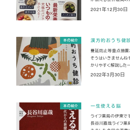
2021年12月30日
投稿日
本の紹介
漢方的おうち健
蔓延防止等重点措置
そうはいきませんね
かりやすく解説した一
2022年3月30日
投稿日
本の紹介
一生使える脳
ライフ薬局の伊東で
長谷川嘉哉ライフ薬