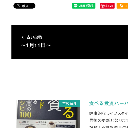
Save
フ
古い投稿
～1月11日～
本の紹介
食べる投資ハー
健康的なライフスタ
最後の更新となりま
が教える世界最高の