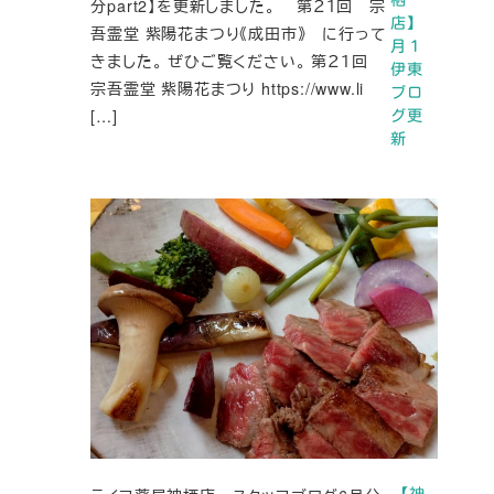
分part2】を更新しました。 第２１回 宗
店】
吾霊堂 紫陽花まつり《成田市》 に行って
月１
きました。 ぜひご覧ください。 第２１回
伊東
宗吾霊堂 紫陽花まつり https://www.li
ブロ
[…]
グ更
新
【神