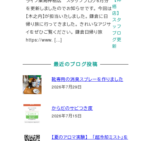
ライフ薬局神栖店 スタッフブログ6月分
栖
を更新しましたのでお知らせです。 今回は
店】
【木之内】が担当いたしました。 鎌倉に日
スタ
帰り旅に行ってきました。 きれいなアジサ
ッフ
イをぜひご覧ください。 鎌倉日帰り旅
ブロ
https://www. […]
グ更
新
最近のブログ投稿
靴専用の消臭スプレーを作りました
2026年7月29日
からだのサビつき度
2026年7月15日
【夏のアロマ実験】 「超冷却ミスト」を