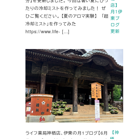
分】を更新しました。 今回は暑い夏にぴっ
店】
たりの冷却ミストを作ってみました！ ぜ
月1伊
ひご覧ください。 【夏のアロマ実験】 「超
東ブ
冷却ミスト」を作ってみた
ログ
https://www.life- […]
更新
ライフ薬局神栖店、伊東の月1ブログ【6月
【神
栖