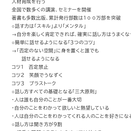
人材育成を行う
全国で数多くの講演、セミナーを開催
著書も多数出版、累計発行部数は１００万部を突破
○話す力は「スキル」より
「メンタル」
→自分を楽しく肯定できれば、確実に話し方はうまくな
○簡単に話せるようになる「３つのコツ」
→
「否定のない空間」
に身を置くと誰でも
話せるようになる
コツ１
否定禁止
コツ２
笑顔でうなずく
コツ３
プラストーク
○話し方すべての基礎となる「三大原則」
・人は誰も自分のことが一番大切
・自分のことをわかって欲しいと熱望している
・人は自分のことをわかってくれる人のことを好きにな
○
話し方は聞き方が９割