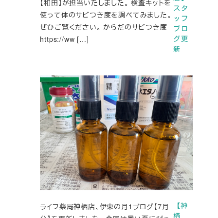
【和田】が担当いたしました。 検査キットを
スタ
使って体のサビつき度を調べてみました。
ッフ
ぜひご覧ください。 からだのサビつき度
ブロ
https://ww […]
グ更
新
ライフ薬局神栖店、伊東の月1ブログ【7月
【神
栖