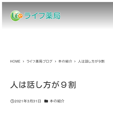
メ
イ
ン
コ
ン
テ
ン
ツ
へ
HOME
ライフ薬局ブログ
本の紹介
人は話し方が９割
移
動
人は話し方が９割
カテゴリー
2021年3月31日
本の紹介
投稿日