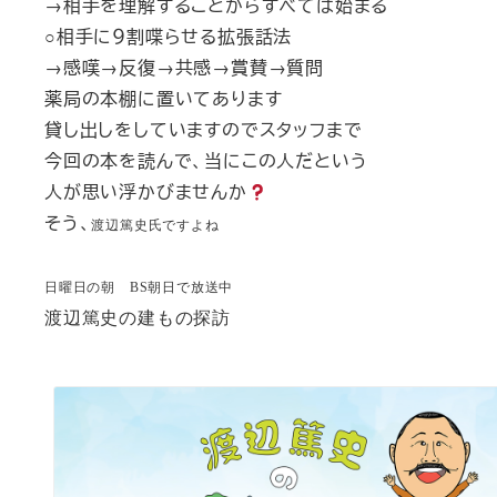
→相手を理解することからすべては始まる
○相手に９割喋らせる拡張話法
→感嘆→反復→共感→賞賛→質問
薬局の本棚に置いてあります
貸し出しをしていますのでスタッフまで
今回の本を読んで、当にこの人だという
人が思い浮かびませんか
そう、
渡辺篤史氏ですよね
日曜日の朝 BS朝日で放送中
渡辺篤史の建もの探訪