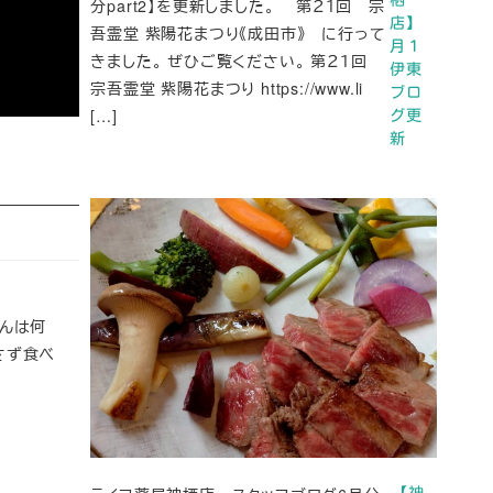
分part2】を更新しました。 第２１回 宗
店】
吾霊堂 紫陽花まつり《成田市》 に行って
月１
きました。 ぜひご覧ください。 第２１回
伊東
宗吾霊堂 紫陽花まつり https://www.li
ブロ
[…]
グ更
新
んは何
さず食べ
【神