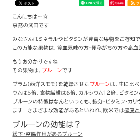
Save
フ
こんにちは～☆
事務の武田です
みなさんはミネラルやビタミンが豊富な果物をご存知
この万能な果物は、貧血気味の方・便秘がちの方や高血
もうお分かりですね
その果物は、
プルーン
です
プラム（西洋スモモ）を乾燥させた
プルーン
は、生に比べ
ウムは５倍、食物繊維は６倍、カルシウム１２倍、ビタミン
プルーンの特徴はなんといっても、鉄分・ビタミン・カリ
ます！さまざまな効能があるといわれ、欧米では
健康と
プルーンの効能は？
緩下・整腸作用があるプルーン