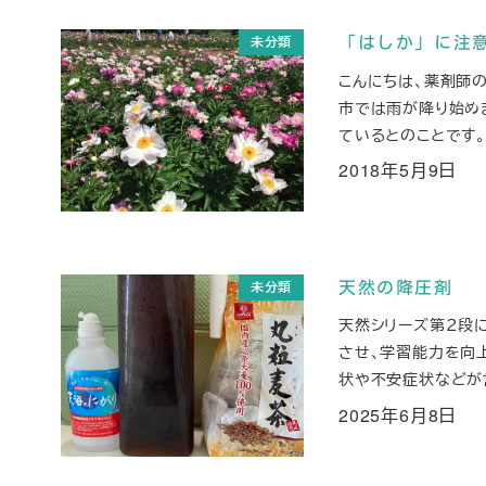
未分類
「はしか」に注
こんにちは、薬剤師
市では雨が降り始めま
ているとのことです。
2018年5月9日
投稿日
未分類
天然の降圧剤
天然シリーズ第２段
させ、学習能力を向
状や不安症状などが言
2025年6月8日
投稿日