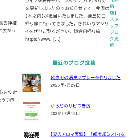
ライフ薬局神栖店 スタッフブログ6月分
栖
を更新しましたのでお知らせです。 今回は
店】
【木之内】が担当いたしました。 鎌倉に日
スタ
ある神栖
帰り旅に行ってきました。 きれいなアジサ
ッフ
に広がっ
イをぜひご覧ください。 鎌倉日帰り旅
ブロ
https://www. […]
グ更
新
最近のブログ投稿
靴専用の消臭スプレーを作りました
2026年7月29日
 心を安定
はうつ症
からだのサビつき度
2026年7月15日
【夏のアロマ実験】 「超冷却ミスト」を