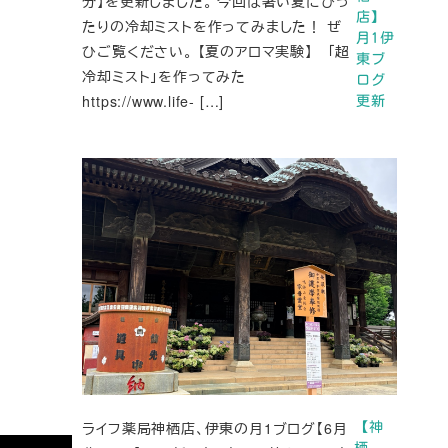
分】を更新しました。 今回は暑い夏にぴっ
店】
たりの冷却ミストを作ってみました！ ぜ
月1伊
ひご覧ください。 【夏のアロマ実験】 「超
東ブ
冷却ミスト」を作ってみた
ログ
https://www.life- […]
更新
ライフ薬局神栖店、伊東の月1ブログ【6月
【神
栖