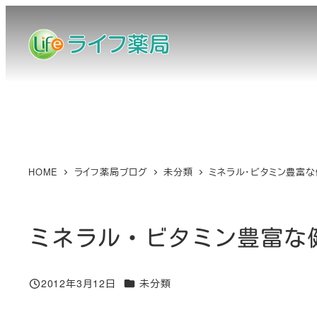
メ
イ
ン
コ
ン
テ
ン
ツ
へ
HOME
ライフ薬局ブログ
未分類
ミネラル・ビタミン豊富
移
動
ミネラル・ビタミン豊富な
カテゴリー
2012年3月12日
未分類
投稿日