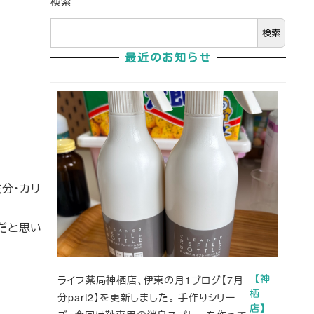
検索
検索
最近のお知らせ
分・カリ
だと思い
ライフ薬局神栖店、伊東の月1ブログ【7月
【神
栖
分part2】を更新しました。 手作りシリー
店】