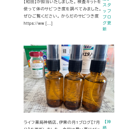
【和田】が担当いたしました。 検査キットを
スタ
使って体のサビつき度を調べてみました。
ッフ
ぜひご覧ください。 からだのサビつき度
ブロ
https://ww […]
グ更
新
ライフ薬局神栖店、伊東の月1ブログ【7月
【神
栖