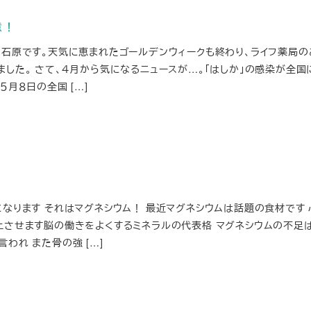
意！
の石原です。天気に恵まれたゴールデンウィークも終わり、ライフ薬局の
した。 さて、４月から気になるニュースが…。「はしか」の感染が全国
５月８日の全国 […]
になります それはマグネシウム！ 最近マグネシウムは話題の食材です
上させます脳の働きをよくするミネラルの代表格 マグネシウムの不足
われ また骨の強 […]