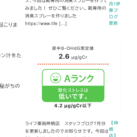
ズ、今回は靴専用の消臭スプレーを作って
月1伊
みました！ ぜひご覧ください。 靴専用の
東ブ
消臭スプレーを作りました
ログ
https://www.life […]
更新
起こりま
モン汁をた
便秘がちの
ライフ薬局神栖店 スタッフブログ7月分
【神
栖
を更新しましたのでお知らせです。 今回は
店】