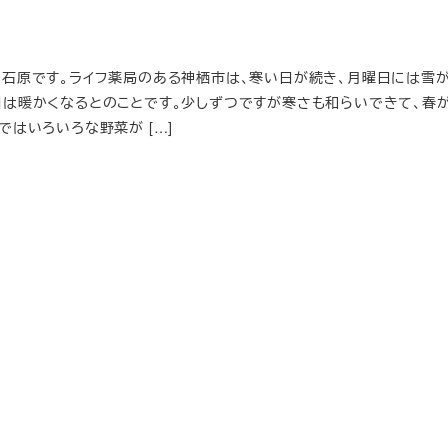
の石原です。ライフ薬局のある神栖市は、寒い日が続き、月曜日には雪
日は暖かくなるとのことです。少しずつですが寒さも和らいできて、春
ではいろいろな野菜が […]