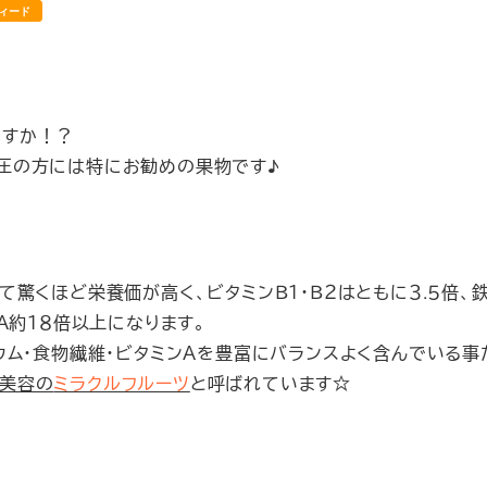
ィード
ですか！？
圧の方には特にお勧めの果物です♪
て驚くほど栄養価が高く、ビタミンＢ１・Ｂ２はともに３.５倍、鉄
Ａ約１８倍以上になります。
ウム・食物繊維・ビタミンＡを豊富にバランスよく含んでいる事
美容の
ミラクルフルーツ
と呼ばれています☆