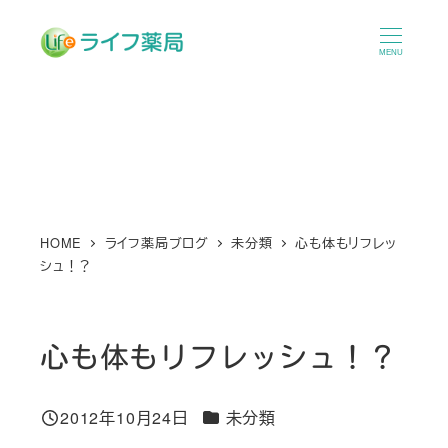
メ
イ
MENU
ン
コ
ン
テ
ン
ツ
へ
HOME
ライフ薬局ブログ
未分類
心も体もリフレッ
シュ！？
移
動
心も体もリフレッシュ！？
カテゴリー
2012年10月24日
未分類
投稿日