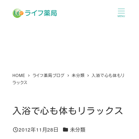
メ
イ
MENU
ン
コ
ン
テ
ン
ツ
へ
HOME
ライフ薬局ブログ
未分類
入浴で心も体もリ
ラックス
移
動
入浴で心も体もリラックス
カテゴリー
2012年11月28日
未分類
投稿日