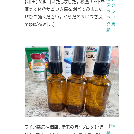
【和田】が担当いたしました。 検査キットを
スタ
使って体のサビつき度を調べてみました。
ッフ
ぜひご覧ください。 からだのサビつき度
ブロ
https://ww […]
グ更
新
ライフ薬局神栖店、伊東の月1ブログ【7月
【神
栖