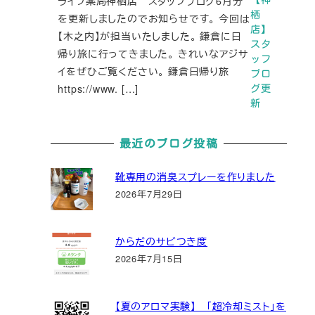
ライフ薬局神栖店 スタッフブログ6月分
栖
を更新しましたのでお知らせです。 今回は
店】
【木之内】が担当いたしました。 鎌倉に日
スタ
帰り旅に行ってきました。 きれいなアジサ
ッフ
イをぜひご覧ください。 鎌倉日帰り旅
ブロ
https://www. […]
グ更
新
最近のブログ投稿
靴専用の消臭スプレーを作りました
2026年7月29日
からだのサビつき度
2026年7月15日
【夏のアロマ実験】 「超冷却ミスト」を