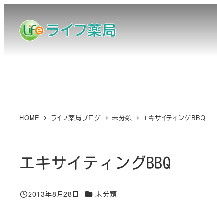
メ
イ
ン
コ
ン
テ
ン
ツ
へ
HOME
ライフ薬局ブログ
未分類
エキサイティングBBQ
移
動
エキサイティングBBQ
カテゴリー
2013年8月28日
未分類
投稿日