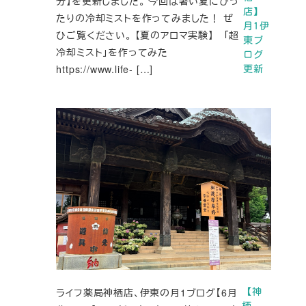
分】を更新しました。 今回は暑い夏にぴっ
店】
たりの冷却ミストを作ってみました！ ぜ
月1伊
ひご覧ください。 【夏のアロマ実験】 「超
東ブ
冷却ミスト」を作ってみた
ログ
https://www.life- […]
更新
ライフ薬局神栖店、伊東の月1ブログ【6月
【神
栖