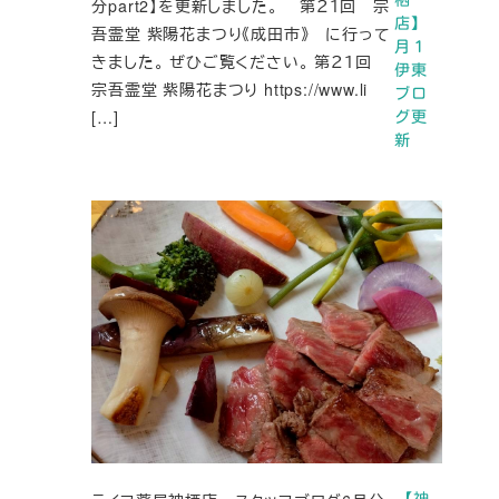
分part2】を更新しました。 第２１回 宗
店】
吾霊堂 紫陽花まつり《成田市》 に行って
月１
きました。 ぜひご覧ください。 第２１回
伊東
宗吾霊堂 紫陽花まつり https://www.li
ブロ
[…]
グ更
新
【神