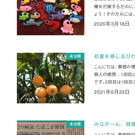
機を打破するために
ょう！そのためには、
2020年3月18日
投稿日
未分類
初夏を感じるび
こんにちは、事務の増
個人の感想…1回目
です。2回目は1回目と
2021年6月23日
投稿日
未分類
みなさ～ん、禁
こんにちは、薬剤師