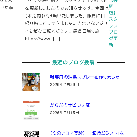
ライフ薬局神栖店 スタッフブログ6月分
栖
曇りか雨
を更新しましたのでお知らせです。 今回は
店】
【木之内】が担当いたしました。 鎌倉に日
スタ
帰り旅に行ってきました。 きれいなアジサ
ッフ
イをぜひご覧ください。 鎌倉日帰り旅
ブロ
https://www. […]
グ更
新
最近のブログ投稿
靴専用の消臭スプレーを作りました
2026年7月29日
からだのサビつき度
2026年7月15日
【夏のアロマ実験】 「超冷却ミスト」を