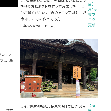
分】を更新しました。 今回は暑い夏にぴっ
店】
たりの冷却ミストを作ってみました！ ぜ
月1伊
ひご覧ください。 【夏のアロマ実験】 「超
東ブ
冷却ミスト」を作ってみた
ログ
https://www.life- […]
更新
でしょう
では、最
ライフ薬局神栖店、伊東の月1ブログ【6月
【神
。この危
栖