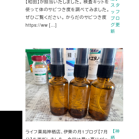
【和田】が担当いたしました。 検査キットを
スタ
使って体のサビつき度を調べてみました。
ッフ
ぜひご覧ください。 からだのサビつき度
ブロ
https://ww […]
グ更
新
ライフ薬局神栖店、伊東の月1ブログ【7月
【神
栖