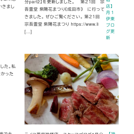
分part2】を更新しました。 第２１回 宗
いきまし
店】
吾霊堂 紫陽花まつり《成田市》 に行って
月１
きました。 ぜひご覧ください。 第２１回
伊東
宗吾霊堂 紫陽花まつり https://www.li
ブロ
[…]
グ更
新
した。私
なかった
地で大
【神