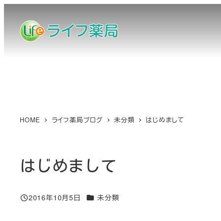
メ
イ
ン
コ
ン
テ
ン
ツ
へ
HOME
ライフ薬局ブログ
未分類
はじめまして
移
動
はじめまして
カテゴリー
2016年10月5日
未分類
投稿日