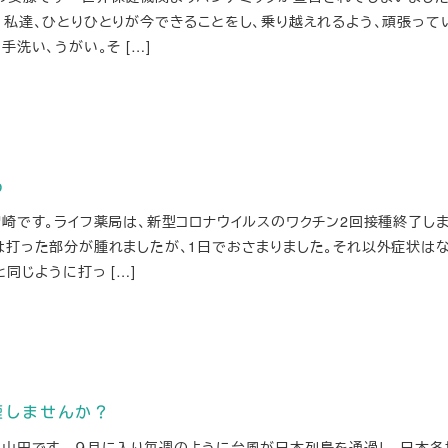
、私達、ひとりひとりが今できることをし、乗り越えれるよう、頑張って
手洗い、うがい。そ […]
わ
崎です。ライフ薬局は、新型コロナウイルスのワクチン2回接種終了しま
は打った部分が腫れましたが、1日でおさまりました。それ以外症状は
同じように打っ […]
煙しませんか？
の山田です ９月に入り毎週のように台風が日本列島を通過し、日本各