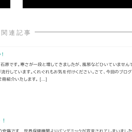
関連記事
!
の石原です。寒さが一段と増してきましたが、風邪などひいていません
が流行しています。くれぐれもお気を付けください。さて、今回のブログ
冊紹介いたします。 […]
う！
の安藤です 世界保健機関よりパンデミックが宣言されてしまいました