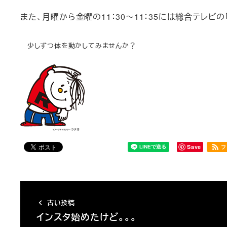
また、月曜から金曜の
11
：
30
～
11
：
35
には総合テレビの
少しずつ体を動かしてみませんか？
Save
フ
古い投稿
インスタ始めたけど。。。