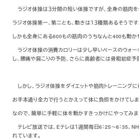
ラジオ体操は３分間の短い体操ですが、全身の筋肉を
ラジオ体操第一、第二とも、動きは１３種類あるそうです
しかも全身にある
600
もの筋肉のうちなんと
400
も動か
ラジオ体操の消費カロリーは少し早いペースのウォー
し、腰痛や肩こりの予防、さらに高齢者には
骨粗鬆症予
しかし、ラジオ体操をダイエットや筋肉トレーニングに
お手本通り全力で行うとかえって体に負担をかけてしま
なので、簡単に手軽に体を動かすきっかけにやってみま
テレビ放送では、
E
テレは１週間毎日
6
：
25
～
6
：
35
、
N
れています。