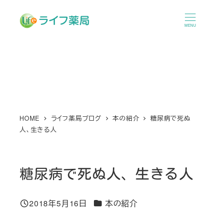
メ
イ
MENU
ン
コ
ン
テ
ン
ツ
へ
HOME
ライフ薬局ブログ
本の紹介
糖尿病で死ぬ
人、生きる人
移
動
糖尿病で死ぬ人、生きる人
カテゴリー
2018年5月16日
本の紹介
投稿日