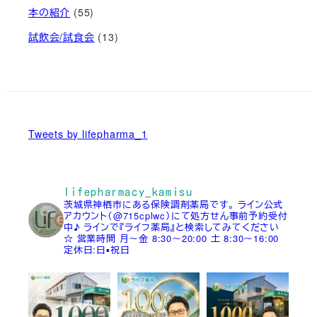
本の紹介
(55)
試飲会/試食会
(13)
Tweets by lifepharma_1
lifepharmacy_kamisu
茨城県神栖市にある保険調剤薬局です。
ライン公式
アカウント（@715cplwc）にて処方せん事前予約受付
中♪
ラインで『ライフ薬局』と検索してみてください
☆
営業時間
月～金 8:30～20:00
土 8:30～16:00
定休日:日▪祝日