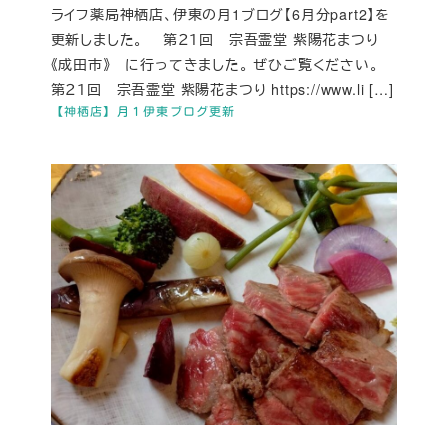
ライフ薬局神栖店、伊東の月1ブログ【6月分part2】を
更新しました。 第２１回 宗吾霊堂 紫陽花まつり
《成田市》 に行ってきました。 ぜひご覧ください。
第２１回 宗吾霊堂 紫陽花まつり https://www.li […]
【神栖店】月１伊東ブログ更新