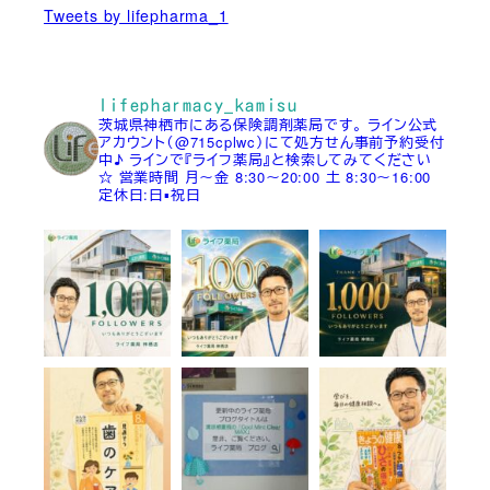
Tweets by lifepharma_1
lifepharmacy_kamisu
茨城県神栖市にある保険調剤薬局です。
ライン公式
アカウント（@715cplwc）にて処方せん事前予約受付
中♪
ラインで『ライフ薬局』と検索してみてください
☆
営業時間
月～金 8:30～20:00
土 8:30～16:00
定休日:日▪祝日