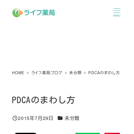
メ
イ
MENU
ン
コ
ン
テ
ン
ツ
へ
HOME
ライフ薬局ブログ
未分類
PDCAのまわし方
移
動
PDCAのまわし方
カテゴリー
2015年7月29日
未分類
投稿日