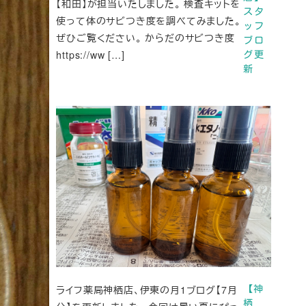
【和田】が担当いたしました。 検査キットを
スタ
使って体のサビつき度を調べてみました。
ッフ
ぜひご覧ください。 からだのサビつき度
ブロ
https://ww […]
グ更
新
ライフ薬局神栖店、伊東の月1ブログ【7月
【神
栖