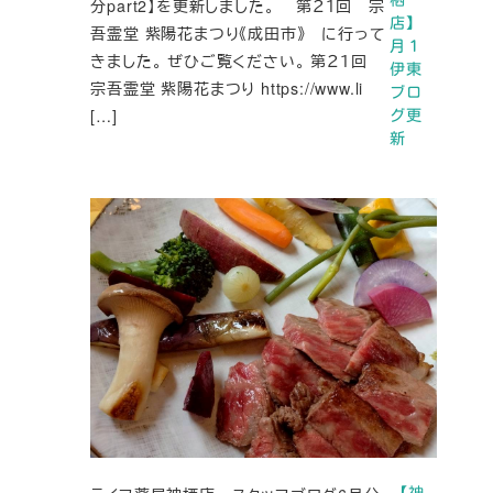
分part2】を更新しました。 第２１回 宗
店】
吾霊堂 紫陽花まつり《成田市》 に行って
月１
きました。 ぜひご覧ください。 第２１回
伊東
宗吾霊堂 紫陽花まつり https://www.li
ブロ
[…]
グ更
新
【神