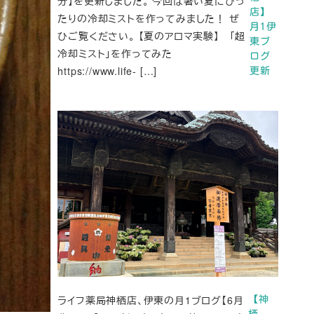
分】を更新しました。 今回は暑い夏にぴっ
店】
たりの冷却ミストを作ってみました！ ぜ
月1伊
ひご覧ください。 【夏のアロマ実験】 「超
東ブ
冷却ミスト」を作ってみた
ログ
https://www.life- […]
更新
ライフ薬局神栖店、伊東の月1ブログ【6月
【神
栖