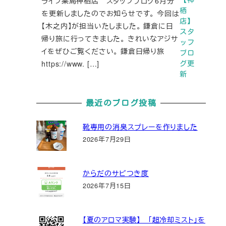
ライフ薬局神栖店 スタッフブログ6月分
栖
を更新しましたのでお知らせです。 今回は
店】
【木之内】が担当いたしました。 鎌倉に日
スタ
帰り旅に行ってきました。 きれいなアジサ
ッフ
イをぜひご覧ください。 鎌倉日帰り旅
ブロ
https://www. […]
グ更
新
最近のブログ投稿
靴専用の消臭スプレーを作りました
2026年7月29日
からだのサビつき度
2026年7月15日
【夏のアロマ実験】 「超冷却ミスト」を