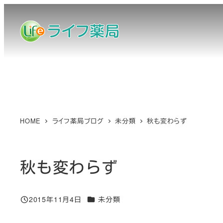
メ
イ
ン
コ
ン
テ
ン
ツ
へ
HOME
ライフ薬局ブログ
未分類
秋も変わらず
移
動
秋も変わらず
カテゴリー
2015年11月4日
未分類
投稿日